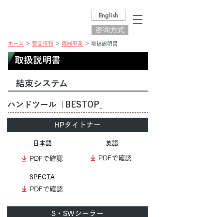
English
咨询方式
ホーム
＞
製品情報
＞
機器事業
＞ 取扱説明書
取扱説明書
結束システム
ハンドツール「BESTOP」
HPタイトナー
日本語
英語
PDFで確認
PDFで確認
SPECTA
PDFで確認
S・SWシーラー