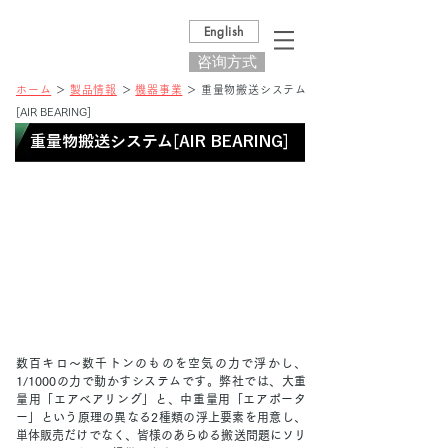
English
咨询方式
ホーム
＞
製品情報
＞
機器事業
＞ 重量物搬送システム
[AIR BEARING]
重量物搬送システム[AIR BEARING]
数百キロ～数千トンのものを空気の力で浮かし、
1/1000の力で動かすシステムです。弊社では、大重
量用「エアベアリング」と、中重量用「エアポータ
ー」という原理の異なる2種類の浮上要素を用意し、
単体販売だけでなく、皆様のあらゆる搬送問題にソリ