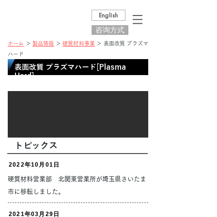
English
咨询方式
ホーム
＞
製
品情報​
＞
硬質材料事業
＞ 表面改質 プラズマ
ハード
表面改質 プラズマハード[Plasma
Hard]
トピックス
2022年10月01日
硬質材料営業部 北関東営業所が埼玉県さいたま
市に移転しました。
2021年03月29日