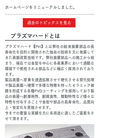
ホームページをリニューアルしました。
過去のトピックスを見る
プラズマハードとは
プラズマハード【PH】とは弊社の結束装置部品の長
寿命化を目的に開発された独自の技術を元に発展して
きた表面改質技術です。弊社装置部品への施工から始
まり、現在では金型を中心に各産業界において過酷な
環境下で使用される部品などに幅広く採用されており
ます。
製品表層へ窒素を浸透拡散させて硬化させる窒化処理
や製品表面へ硬質で多様な特徴を持ったセラミック被
膜を形成する各種PVDコーティングを採用しており製
品の表層へ耐摩耗性、耐腐食性、摺動特性など様々な
特性を付与することで金型や部品の長寿命化、品質向
上・安定化を実現させます。
今までの豊富な実績を元に各用途に適したご提案をさ
せて頂きます。