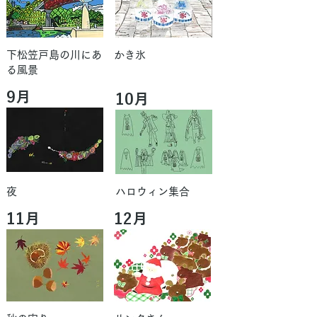
下松笠戸島の川にあ
かき氷
る風景
9月
10月
夜
ハロウィン集合
11月
12月