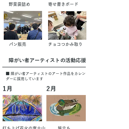
野菜袋詰め
寄せ書きボード
パン販売
チョコつかみ取り
障がい者アーティストの活動応援
■
障がい者アーティストのアート作品をカレン
ダーに採用しています
1月
2月
打ち上げ花火の富士山
旅立ち