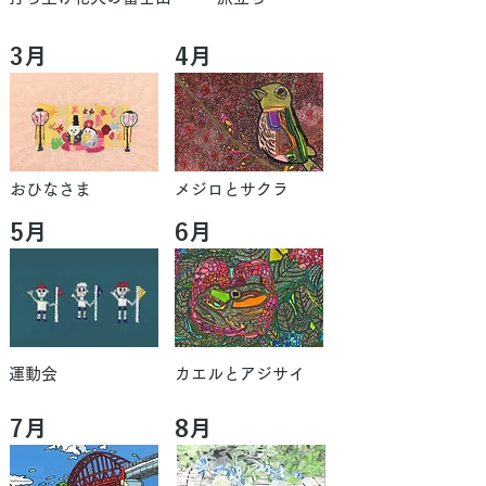
3月
4月
おひなさま
メジロとサクラ
5月
6月
運動会
カエルとアジサイ
7月
8月