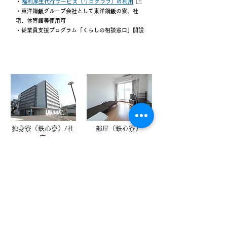
・
福利厚生代行サービス（リロクラブ）の利用
・東洋鋼鈑グループ会社として東洋鋼鈑の寮、社
宅、体育館等使用可
​・従業員支援プログラム「くらしの相談窓口」開設
独身寮（鉄心寮）/社
部屋（鉄心寮）
宅
健保会館
体育館