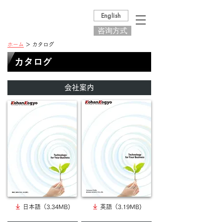
English
咨询方式
ホーム
＞ カタログ
カタログ
会社案内
日本語（3.34MB)
英語（3.19MB)