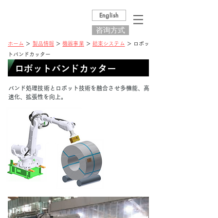
English
咨询方式
ホーム
＞
製品情報
＞
機器事業
＞
結束システム
＞ ロボッ
トバンドカッター
ロボットバンドカッター
バンド処理技術とロボット技術を融合させ多機能、高
速化、拡張性を向上。