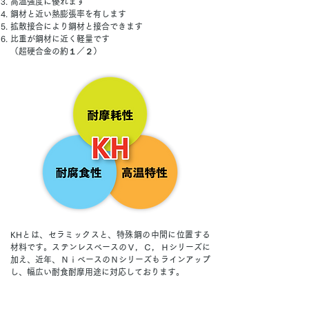
高温強度に優れます
鋼材と近い熱膨張率を有します
拡散接合により鋼材と接合できます
比重が鋼材に近く軽量です
（超硬合金の約１／２）
KHとは、セラミックスと、特殊鋼の中間に位置する
材料です。ステンレスベースのＶ，Ｃ，Ｈシリーズに
加え、近年、ＮｉベースのＮシリーズもラインアップ
し、幅広い耐食耐摩用途に対応しております。