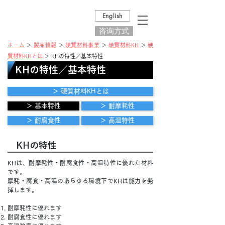
English
咨询方式
ホーム
＞
製品情報
＞
硬質材料事業
＞
硬質材料KH
＞
硬
質材料KHとは
＞
KHの特性／基本特性
KHの特性／基本特性
＞ 硬質材料KHとは
＞ 基本特性
＞ 耐摩耗性
＞ 耐腐食性
＞ 高温特性
KHの特性
KHは、耐摩耗性・耐腐食性・高温特性に優れた材料
です。
摩耗・腐食・高温のあらゆる環境下でKHは能力を発
揮します。
耐摩耗性に優れます
耐腐食性に優れます