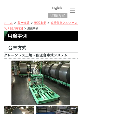
English
咨询方式
ホーム
＞
製品情報
＞
機器事業
＞
重量物搬送システム
[AIR BEARING]
＞ 用途事例
用途事例
台車方式
クレーンレス工場 - 搬送台車式システム