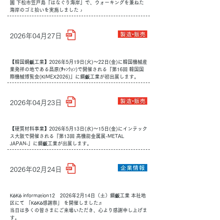
園 下松市笠戸島『はなぐり海岸』で、ウォーキングを兼ねた
海岸のゴミ拾いを実施しました ♪
2026年04月27日
【韓国鋼鈑工業】2026年5月19日(火)～22日(金)に韓国機械産
業発祥の地である昌原(ﾁｬﾝｳｫﾝ)で開催される『第16回 韓国国
際機械博覧会(KIMEX2026)』に鋼鈑工業が初出展します。
2026年04月23日
【硬質材料事業】2026年5月13日(水)～15日(金)にインテック
ス大阪で開催される『第13回 高機能金属展-METAL
JAPAN-』に鋼鈑工業が出展します。
2026年02月24日
KōKō information12 2026年2月14日（土）鋼鈑工業 本社地
区にて 「KōKō感謝祭」 を開催しました♬
当日は多くの皆さまにご来場いただき、心より感謝申し上げま
す。