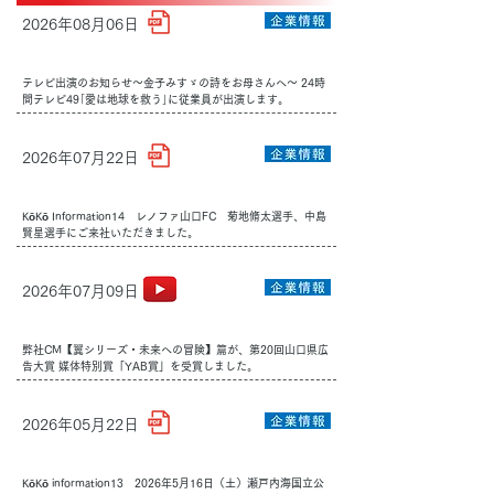
2026年08月06日
テレビ出演のお知らせ～金子みすゞの詩をお母さんへ～ 24時
間テレビ49｢愛は地球を救う｣に従業員が出演します。
2026年07月22日
KōKō Information14 レノファ山口FC 菊地脩太選手、中島
賢星選手にご来社いただきました。
2026年07月09日
弊社CM【翼シリーズ・未来への冒険】篇が、第20回山口県広
告大賞 媒体特別賞「YAB賞」を受賞しました。
2026年05月22日
KōKō information13 2026年5月16日（土）瀬戸内海国立公