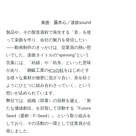
楽曲 藤井心／波紋sound
製品や、その製造過程で発生する「音」を使
って楽曲を作り、会社の魅力を発信したい
――動画制作のきっかけは、従業員の熱い想
いでした。楽曲タイトルの“spinning”という
言葉には、「紡績」や「紡糸」といった意味
があり、「鋼鈑工業の
4つの柱
をはじめとす
る様々な素材が緻密に混ざり合い、糸を紡ぐ
ようにひとつに組み合わさっていく」という
想いが込められています。
弊社では、組織（部署）の垣根を越え、「新
たな価値創出」を目指して活動する『Future
Seed（愛称：F-Seed）』 という取り組みを
しており、その活動の一環として従業員が企
画しました。