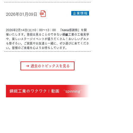
2026年01月09日
2026年2月14日(土)10：00～13：00 『KōKō感謝祭』を開
催いたします。普段は見ることのできない鋼鈑工業の工場見学
や、楽しいステージイベントが盛りだくさん！おいしいグルメ
も勢ぞろい。ご家族やお友達と一緒に、ぜひ遊びに来てくださ
い。皆様のご来場を心よりお待ちしています。
過去のトピックスを見る
鋼鈑工業のワクワク！動画 “spinning”